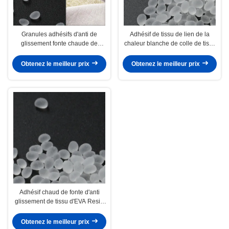
Granules adhésifs d'anti de
Adhésif de tissu de lien de la
glissement fonte chaude de
chaleur blanche de colle de tissu
polyuréthane pour le textile
de presse de la chaleur de CAS
9009-54-5
Obtenez le meilleur prix
Obtenez le meilleur prix
Adhésif chaud de fonte d'anti
glissement de tissu d'EVA Resin
Heat Glue For
Obtenez le meilleur prix