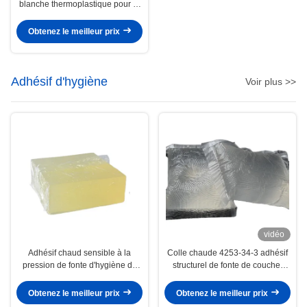
blanche thermoplastique pour la
construction
Obtenez le meilleur prix
Adhésif d'hygiène
Voir plus >>
vidéo
Adhésif chaud sensible à la
Colle chaude 4253-34-3 adhésif
pression de fonte d'hygiène de
structurel de fonte de couche-
couche-culotte adhésive
culotte de bébé de couleur claire
structurelle de serviette
Obtenez le meilleur prix
Obtenez le meilleur prix