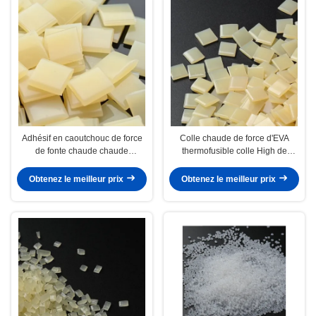
Adhésif en caoutchouc de force
Colle chaude de force d'EVA
de fonte chaude chaude
thermofusible colle High de
industrielle jaune de la colle
meubles de travail du bois pour la
7085-85-0
liaison de bord
Obtenez le meilleur prix
Obtenez le meilleur prix