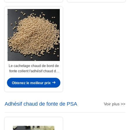
Le cachetage chaud de bord de
fonte collent l'adhésif chaud de
fonte d'Edgebanding de bois dur
de carton gris de forces de
Obtenez le meilleur prix
défense principale
Adhésif chaud de fonte de PSA
Voir plus >>