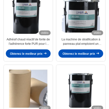
vidéo
vidéo
Adhésif chaud réactif de fonte de
La machine de stratification à
l'adhérence forte PUR pour la
panneau plat emploient un
machine de stratification de film
adhésif chaud réactif composant
de fonte de PUR
Obtenez le meilleur prix
Obtenez le meilleur prix
vidéo
vidéo