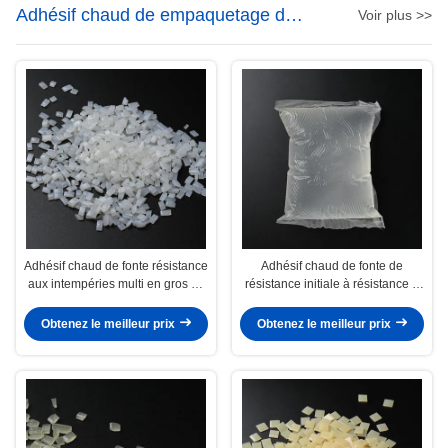
Adhésif chaud de empaquetage de
Voir plus >>
fonte
Adhésif chaud de fonte résistance
Adhésif chaud de fonte de
aux intempéries multi en gros de
résistance initiale à résistance à
fonction d'excellente pour la
l'alcool haut pour la bouteille en
mousse d'Epe
verre de vin
Obtenez le meilleur prix
Obtenez le meilleur prix