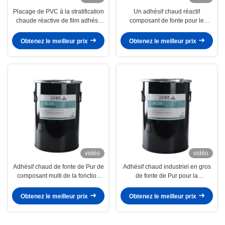
Placage de PVC à la stratification
Un adhésif chaud réactif
chaude réactive de film adhésif
composant de fonte pour le
de fonte de l'humidité en bois
stratifié de film de PVC au
PUR de forces de défense
boisage
Obtenez le meilleur prix
Obtenez le meilleur prix
principale
vidéo
vidéo
Adhésif chaud de fonte de Pur de
Adhésif chaud industriel en gros
composant multi de la fonction
de fonte de Pur pour la
une pour la stratification plate de
stratification plate de travail du
travail du bois
bois
Obtenez le meilleur prix
Obtenez le meilleur prix