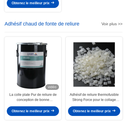
Obtenez le meilleur prix
Adhésif chaud de fonte de reliure
Voir plus >>
vidéo
La colle plate Pur de reliure de
Adhésif de reliure thermofusible
conception de bonne
Strong Force pour le collage
configuration professionnelle de
latéral
planéité a basé l'adhésif chaud
Obtenez le meilleur prix
Obtenez le meilleur prix
de fonte