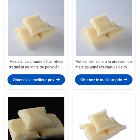
Résistance chaude d'hydrolyse
Adhésif sensible à la pression de
d'adhésif de fonte de polyoléfine
matelas adhésifs chauds de fonte
de grande viscosité après
de polyoléfine de force initiale
composé
Obtenez le meilleur prix
Obtenez le meilleur prix