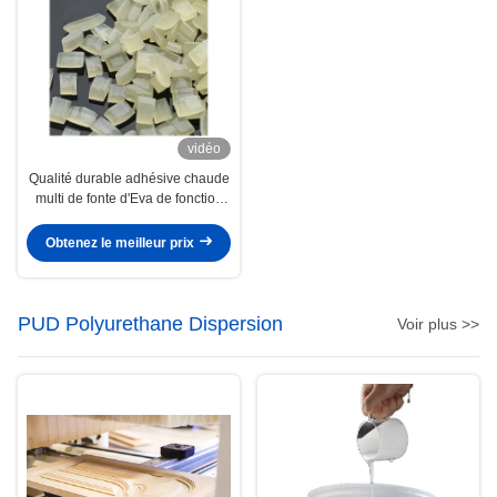
vidéo
Qualité durable adhésive chaude
multi de fonte d'Eva de fonction
pour le cachetage de bord
d'habillement
Obtenez le meilleur prix
PUD Polyurethane Dispersion
Voir plus >>