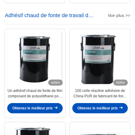
Adhésif chaud de fonte de travail du
Voir plus >>
bois
vidéo
vidéo
Un adhésif chaud de fonte de film
100 colle réactive adhésive de
composant de polyuréthane pour
China PUR de fabricant de fonte
la stratification plate de travail du
chaude solide de polyuréthane
bois
Obtenez le meilleur prix
Obtenez le meilleur prix