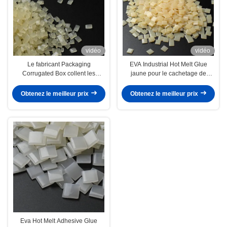
vidéo
vidéo
Le fabricant Packaging
EVA Industrial Hot Melt Glue
Corrugated Box collent les
jaune pour le cachetage de
adhésifs chauds de fonte pour la
carton
liaison de carton
Obtenez le meilleur prix
Obtenez le meilleur prix
Eva Hot Melt Adhesive Glue