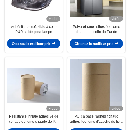
vidéo
vidéo
Adhésif thermofusible à colle
Polyuréthane adhésif de fonte
PUR solide pour lampe
chaude de colle de Pur de
automatique
stratification de capot supérieur
pour le ménage
Obtenez le meilleur prix
Obtenez le meilleur prix
vidéo
vidéo
Résistance initiale adhésive de
PUR a basé l'adhésif chaud
collage de fonte chaude de Pur
adhésif de fonte d'attache de livre
de capot supérieur haute pour la
pour la reliure