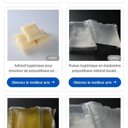
vidéo
vidéo
Adhésif hygiénique pour
Ruban hygiénique en élastomère
émulsion de polyuréthane pour
polyuréthane Adhésif durable
composition élastomère de
Mélange pour une adhérence
polyuréthane
optimale
Obtenez le meilleur prix
Obtenez le meilleur prix