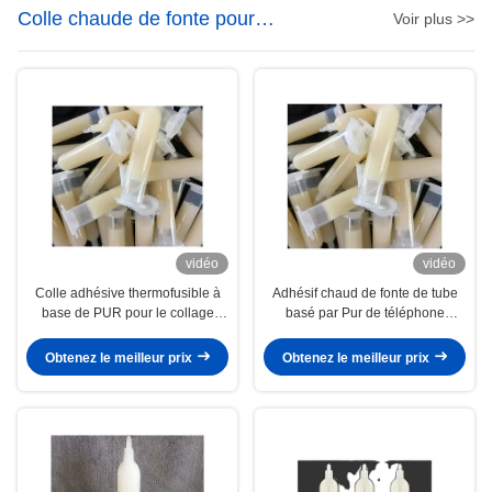
Colle chaude de fonte pour
Voir plus >>
l'électronique
vidéo
vidéo
Colle adhésive thermofusible à
Adhésif chaud de fonte de tube
base de PUR pour le collage
basé par Pur de téléphone
d'appareils photo de
portable pour le feuillard décoratif
smartphones
latéral
Obtenez le meilleur prix
Obtenez le meilleur prix