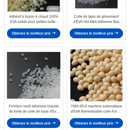
vidéo
Adhésif à fusion à chaud 100%
Colle de tapis de glissement
EVA solide pour petites boîtes
d'EVA Hot Melt Adhesive Bas
d'emballage et boîtes cadeaux
d'utilisation à long terme lavable
anti
Obtenez le meilleur prix
Obtenez le meilleur prix
Fonction multi adhésive chaude
7085-85-0 machine automatique
de fonte de colle de base d'Eva
d'EVA thermofusible colle For de
d'anti glissement pour le tapis
bordure foncée
Obtenez le meilleur prix
Obtenez le meilleur prix