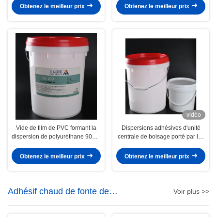
vide
film de PVC
Obtenez le meilleur prix
Obtenez le meilleur prix
vidéo
Vide de film de PVC formant la
Dispersions adhésives d'unité
dispersion de polyuréthane 9009-
centrale de boisage porté par les
54-5 colle à base d'eau
eaux pour la presse de
membrane de vide
Obtenez le meilleur prix
Obtenez le meilleur prix
Adhésif chaud de fonte de
Voir plus >>
polyoléfine