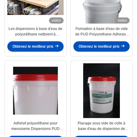
vidéo
vidéo
Les dispersions à base d'eau de
Formation à base d'eau de vide
polyuréthane nettoient à
de PUD Polyurethane Adhesive
l'aspirateur l'adhésif du boisage
Dispersions 3D
PUR de placage
Obtenez le meilleur prix
Obtenez le meilleur prix
Adhésif polyuréthane pour
Placage sous vide de colle à
menuiserie Dispersions PUD
base d'eau de dispersion de
Colle à base d'eau Placage sous
polyuréthane de menuiserie de