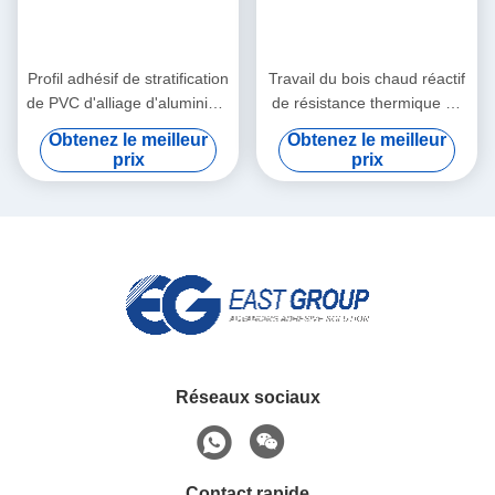
Profil adhésif de stratification
Travail du bois chaud réactif
de PVC d'alliage d'aluminium
de résistance thermique de
enveloppant l'adhésif chaud
colle de fonte du
Obtenez le meilleur
Obtenez le meilleur
de fonte
polyuréthane PUR de
prix
prix
stratification plate
Réseaux sociaux
Contact rapide