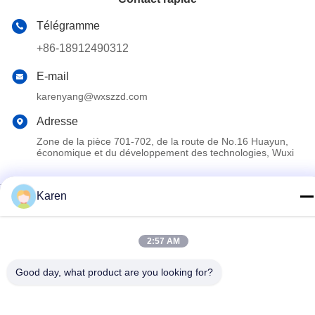
Télégramme
+86-18912490312
E-mail
karenyang@wxszzd.com
Adresse
Zone de la pièce 701-702, de la route de No.16 Huayun,
économique et du développement des technologies, Wuxi
Karen
Politique de confidentialité
|
Plan du site
La Chine est bonne. Qualité Colle chaude de fonte de PUR
Fournisseur. Copyright © 2022-2026 Wuxi East Group Trading
2:57 AM
Co.,Ltd Tout. Les droits sont réservés.
Good day, what product are you looking for?