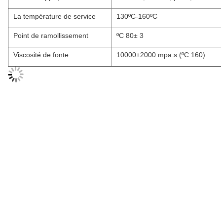
La température de service
130ºC-160ºC
Point de ramollissement
ºC 80± 3
Viscosité de fonte
10000±2000 mpa.s (ºC 160)