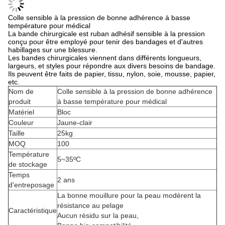
Colle sensible à la pression de bonne adhérence à basse
température pour médical
La bande chirurgicale est ruban adhésif sensible à la pression
conçu pour être employé pour tenir des bandages et d'autres
habillages sur une blessure.
Les bandes chirurgicales viennent dans différents longueurs,
largeurs, et styles pour répondre aux divers besoins de bandage.
Ils peuvent être faits de papier, tissu, nylon, soie, mousse, papier,
etc.
Nom de
Colle sensible à la pression de bonne adhérence
produit
à basse température pour médical
Matériel
Bloc
Couleur
Jaune-clair
Taille
25kg
MOQ
100
Température
5~35ºC
de stockage
Temps
2 ans
d'entreposage
La bonne mouillure pour la peau modèrent la
résistance au pelage
Caractéristique
Aucun résidu sur la peau,