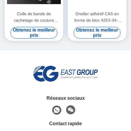
Colle de bande de
Oreiller adhésif CAS en
cachetage de couture
forme de bloc 4253-34-3
d'habillement de costume de
d'oxyde de zinc de TPR
Obtenez le meilleur
Obtenez le meilleur
protection d'EVA Medical
blanc
prix
prix
thermofusible Adhesive
Réseaux sociaux
Contact rapide