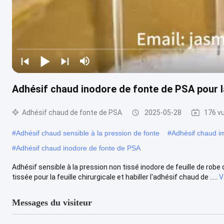
Adhésif chaud inodore de fonte de PSA pour la
Adhésif chaud de fonte de PSA
2025-05-28
176 v
#
Adhésif chaud sensible à la pression de fonte
#
Adhésif chaud i
#
Adhésif chaud inodore de fonte de PSA
Adhésif sensible à la pression non tissé inodore de feuille de robe
tissée pour la feuille chirurgicale et habiller l'adhésif chaud de .....
V
Messages du visiteur