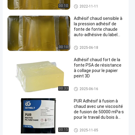
Adhésif chaud de empaquetag
00:10
2022-11-11
e de fonte
Adhésif chaud sensible à
la pression adhésif de
fonte de fonte chaude
auto-adhésive du label
PSA
Adhésif chaud de fonte de PS
00:10
2025-06-18
A
Adhésif chaud fort de la
fonte PSA de résistance
à collage pour le papier
peint 3D
Adhésif chaud de fonte de PS
00:33
2025-06-16
A
PUR Adhésif à fusion à
chaud avec une viscosité
de fusion de 50000 mPa·s
pour le travail du bois à
une température de
service de 120 °C à 140 °C
Adhésif chaud de fonte de trav
00:15
2025-11-05
et un point de
ail du bois