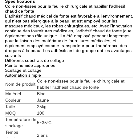
Spécifications
Colle non-tissée pour la feuille chirurgicale et habiller l'adhésif
chaud de fonte
L'adhésif chaud médical de fonte est favorable à l'environnement,
qui n'est pas allergique à la peau, et est employé pour les
masques médicaux, les robes chirurgicales, etc. Avec l'innovation
continue des fournitures médicales, l'adhésif chaud de fonte joue
également son rôle unique. Il a été employé pendant longtemps
pour la liaison des matériaux de fournitures médicales, et
également employé comme transporteur pour l'adhérence des
drogues à la peau. Les adhésifs est de groupe ont les avantages
suivants :
Différents substrats de collage
Pointe humide appropriée
Scellage et collage
Automation simple
Colle non-tissée pour la feuille chirurgicale et
Nom de produit
habiller l'adhésif chaud de fonte
Matériel
Bloc
Couleur
Jaune
Taille
25kg
MOQ
100
Température de
5~35ºC
stockage
Temps
2 ans