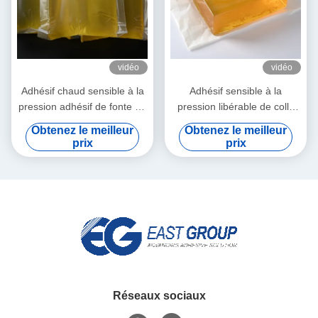
vidéo
vidéo
Adhésif chaud sensible à la
Adhésif sensible à la
pression adhésif de fonte de
pression libérable de colle
fonte chaude auto-adhésive
chaude imperméable pour le
Obtenez le meilleur
Obtenez le meilleur
du label PSA
papier de décoration du mur
prix
prix
3d
Réseaux sociaux