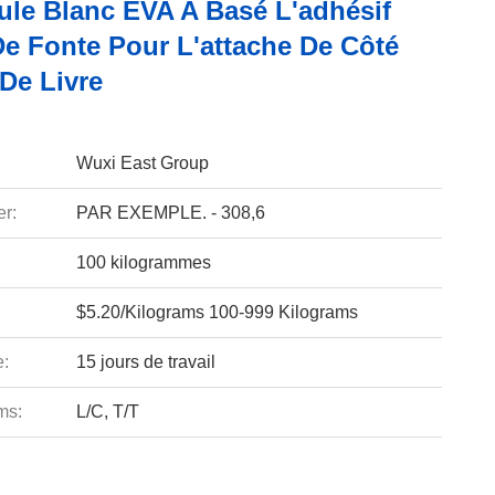
ule Blanc EVA A Basé L'adhésif
e Fonte Pour L'attache De Côté
De Livre
Wuxi East Group
r:
PAR EXEMPLE. - 308,6
100 kilogrammes
$5.20/Kilograms 100-999 Kilograms
e:
15 jours de travail
ms:
L/C, T/T