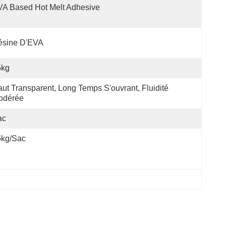
A Based Hot Melt Adhesive
ésine D'EVA
5kg
ut Transparent, Long Temps S'ouvrant, Fluidité 
odérée
ac
5kg/sac