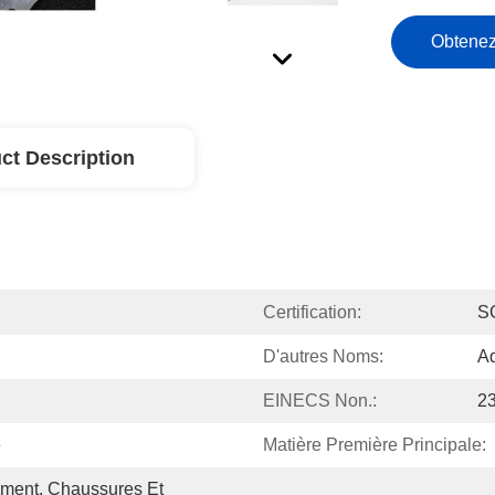
Obtenez
ct Description
Certification:
S
D'autres Noms:
Ad
EINECS Non.:
2
e
Matière Première Principale:
ement, Chaussures Et 