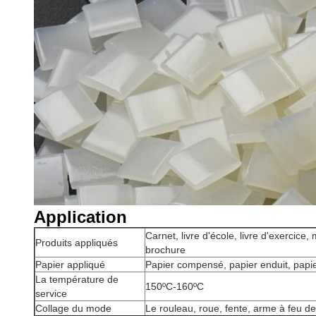
Application
Carnet, livre d'école, livre d'exercic
Produits appliqués
brochure
Papier appliqué
Papier compensé, papier enduit, papier 
La température de
150ºC-160ºC
service
Collage du mode
Le rouleau, roue, fente, arme à feu de c