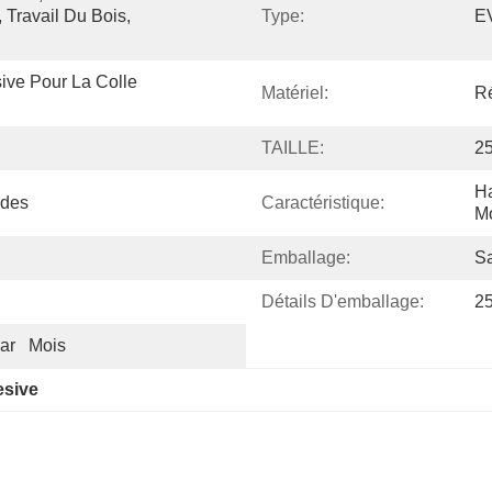
 Travail Du Bois, 
Type:
EV
ve Pour La Colle 
Matériel:
R
TAILLE:
2
Ha
ides
Caractéristique:
M
Emballage:
S
Détails D'emballage:
2
r   Mois
esive