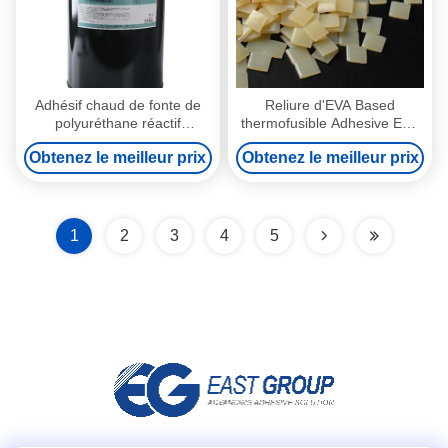
Adhésif chaud de fonte de
Reliure d'EVA Based
polyuréthane réactif
thermofusible Adhesive EVA
composant de PUR un pour
thermofusible colle For de
Obtenez le meilleur prix
Obtenez le meilleur prix
l'attache de livre
granule
1
2
3
4
5