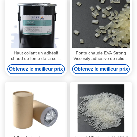
Haut collant un adhésif
Fonte chaude EVA Strong
chaud de fonte de la colle
Viscosity adhésive de reliure
PUR de polyuréthane de
de résistance de la
Obtenez le meilleur prix
Obtenez le meilleur prix
composant pour l'attache de
température
livre