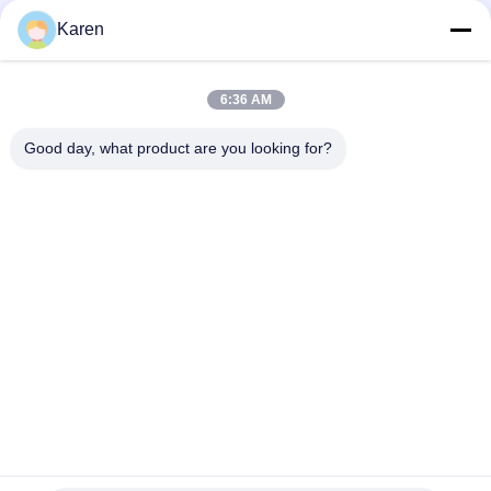
Réseaux sociaux
Karen
6:36 AM
Contact rapide
Good day, what product are you looking for?
Télégramme
+86-18912490312
E-mail
karenyang@wxszzd.com
Adresse
Zone de la pièce 701-702, de la route de No.16 Huayun,
économique et du développement des technologies, Wuxi
Politique de confidentialité
|
Plan du site
La Chine est bonne. Qualité Colle chaude de fonte de PUR