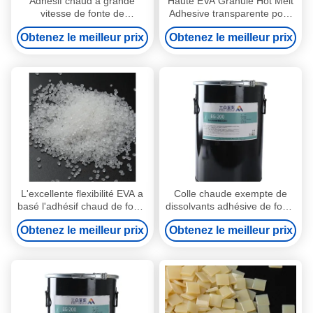
Adhésif chaud à grande
Haute EVA Granule Hot Melt
vitesse de fonte de
Adhesive transparente pour
l'utilisation PUR de machine
la colle de côté d'obligatoire
Obtenez le meilleur prix
Obtenez le meilleur prix
pour la colle de polyuréthane
de livre
d'obligatoire de livre
L'excellente flexibilité EVA a
Colle chaude exempte de
basé l'adhésif chaud de fonte
dissolvants adhésive de fonte
pour la colle de côté
chaude réactive de reliure
Obtenez le meilleur prix
Obtenez le meilleur prix
d'obligatoire de livre
pour l'attache de livre