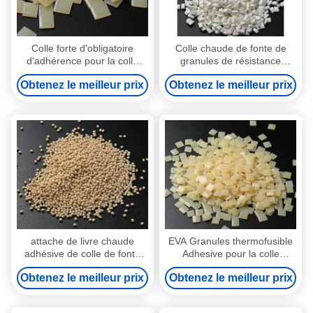
Colle forte d'obligatoire
Colle chaude de fonte de
d'adhérence pour la colle
granules de résistance
chaude de papier de fonte
blanche de la température
Obtenez le meilleur prix
Obtenez le meilleur prix
pour l'attache de livre
pour l'adhésif d'obligatoire de
livre
attache de livre chaude
EVA Granules thermofusible
adhésive de colle de fonte
Adhesive pour la colle
chaude de la reliure 25kg
d'épine d'obligatoire de livre
Obtenez le meilleur prix
Obtenez le meilleur prix
9009-54-5