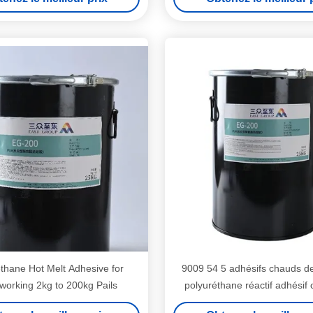
thane Hot Melt Adhesive for
9009 54 5 adhésifs chauds de
orking 2kg to 200kg Pails
polyuréthane réactif adhésif
fonte de travail du bo