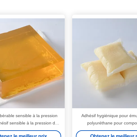
ibérable sensible à la pression
Adhésif hygiénique pour ému
ésif sensible à la pression de
polyuréthane pour compos
polyuréthane
élastomère de polyurét
enez le meilleur prix
Obtenez le meilleur 