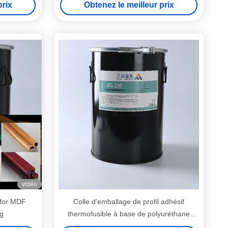
prix
Obtenez le meilleur prix
int
vidéo
 for MDF
Colle d'emballage de profil adhésif
g
thermofusible à base de polyuréthane
pour le travail du bois