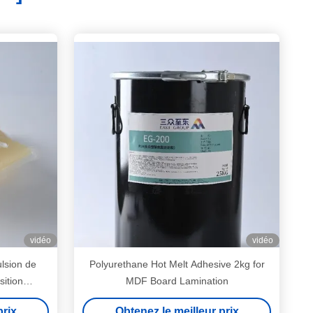
vidéo
vidéo
lsion de
Polyurethane Hot Melt Adhesive 2kg for
ition
MDF Board Lamination
hane
prix
Obtenez le meilleur prix