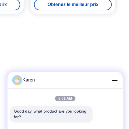
prix
Obtenez le meilleur prix
Karen
Contact rapide
8:01 AM
Télégramme
+86-18912490312
Good day, what product are you looking 
for?
E-mail
karenyang@wxszzd.com