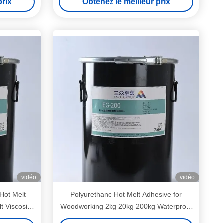
prix
Obtenez le meilleur prix
produits chimiques pour la stratification en
PVC
vidéo
vidéo
Hot Melt
Polyurethane Hot Melt Adhesive for
 Viscosity
Woodworking 2kg 20kg 200kg Waterproof
erature and
High Strength PVC Wrapping