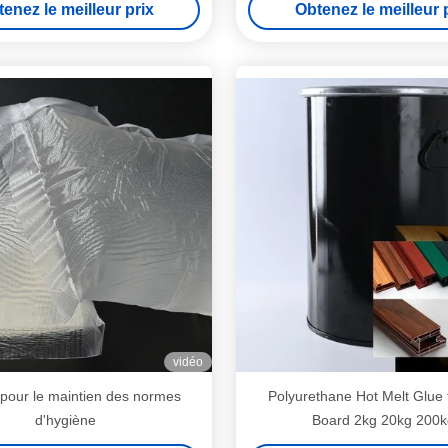
enez le meilleur prix
Obtenez le meilleur 
120°C-140°C
78 ± 5 ºC Softening Po
vidéo
 pour le maintien des normes
Polyurethane Hot Melt Glue
d'hygiène
Board 2kg 20kg 200k