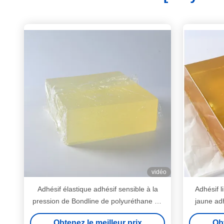
vidéo
Adhésif élastique adhésif sensible à la
Adhésif l
pression de Bondline de polyuréthane de
jaune adh
100 solides pour la bande
Obtenez le meilleur prix
Obt