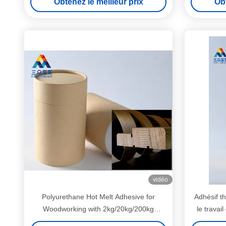
Obtenez le meilleur prix
Obt
vidéo
Polyurethane Hot Melt Adhesive for
Adhésif t
Woodworking with 2kg/20kg/200kg
le travai
Packaging and 120ºC-140ºC Service
2kg/20kg/2