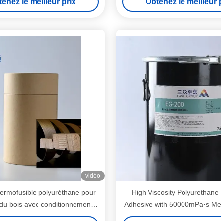
enez le meilleur prix
Obtenez le meilleur 
vidéo
hermofusible polyuréthane pour
High Viscosity Polyurethane 
l du bois avec conditionnement
Adhesive with 50000mPa·s Melt
00kg et température de service
for 120ºC-140ºC Service Temp