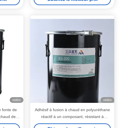
vidéo
vidéo
 fonte de
Adhésif à fusion à chaud en polyuréthane
 chaud de
réactif à un composant, résistant à
is
l'humidité et à la chaleur, résistant aux