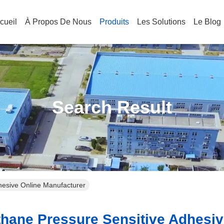
cueil
À Propos De Nous
Produits
Les Solutions
Le Blog
Search Result
hesive Online Manufacturer
hane Pressure Sensitive Adhesiv