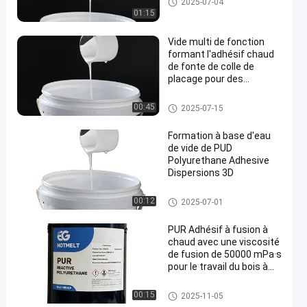
2025-07-04
01:15
Vide multi de fonction
formant l'adhésif chaud
de fonte de colle de
placage pour des
corrections
PUD Polyurethane Dispersion
00:45
2025-07-15
Formation à base d'eau
de vide de PUD
Polyurethane Adhesive
Dispersions 3D
PUD Polyurethane Dispersion
00:12
2025-07-01
PUR Adhésif à fusion à
chaud avec une viscosité
de fusion de 50000 mPa·s
pour le travail du bois à
une température de
service de 120 °C à 140 °C
Adhésif chaud de fonte de trav
00:15
2025-11-05
et un point de
ail du bois