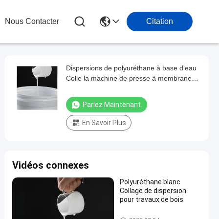
Nous Contacter
Citation
Dispersions de polyuréthane à base d'eau
Colle la machine de presse à membrane
sous vide
Parlez Maintenant.
En Savoir Plus
Vidéos connexes
Polyuréthane blanc
Collage de dispersion
pour travaux de bois
PUD Polyurethane Dispersion