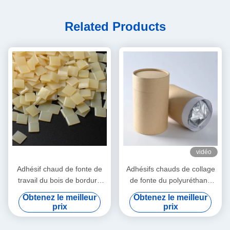
Related Products
vidéo
Adhésif chaud de fonte de
Adhésifs chauds de collage
travail du bois de bordure
de fonte du polyuréthane
foncée pour la machine de
PUR de bord de placage de
Obtenez le meilleur
Obtenez le meilleur
bandage automatique
PVC pour des meubles
prix
prix