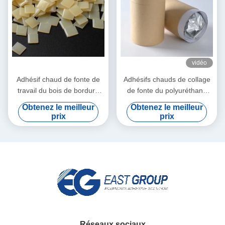
vidéo
Adhésif chaud de fonte de
Adhésifs chauds de collage
travail du bois de bordure
de fonte du polyuréthane
foncée pour la machine de
PUR de bord de placage de
Obtenez le meilleur
Obtenez le meilleur
bandage automatique
PVC pour des meubles
prix
prix
Réseaux sociaux