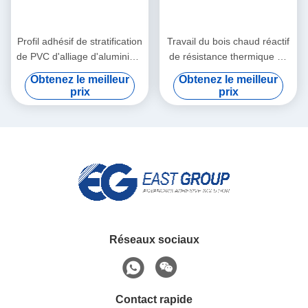
Profil adhésif de stratification
Travail du bois chaud réactif
de PVC d'alliage d'aluminium
de résistance thermique de
enveloppant l'adhésif chaud
colle de fonte du
Obtenez le meilleur
Obtenez le meilleur
de fonte
polyuréthane PUR de
prix
prix
stratification plate
Réseaux sociaux
Contact rapide