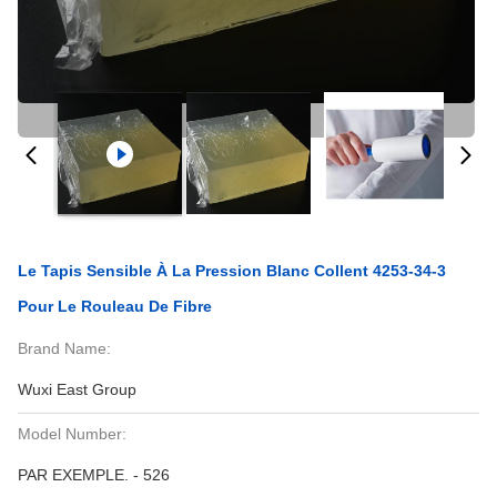
Le Tapis Sensible À La Pression Blanc Collent 4253-34-3
Pour Le Rouleau De Fibre
Brand Name:
Wuxi East Group
Model Number:
PAR EXEMPLE. - 526