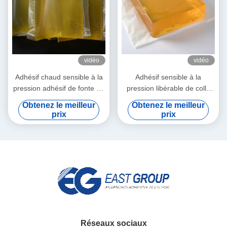
vidéo
vidéo
Adhésif chaud sensible à la
Adhésif sensible à la
pression adhésif de fonte de
pression libérable de colle
fonte chaude auto-adhésive
chaude imperméable pour le
Obtenez le meilleur
Obtenez le meilleur
du label PSA
papier de décoration du mur
prix
prix
3d
Réseaux sociaux