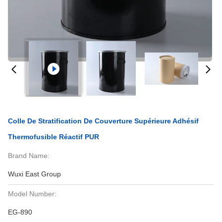
Colle De Stratification De Couverture Supérieure Adhésif
Thermofusible Réactif PUR
Brand Name:
Wuxi East Group
Model Number:
EG-890