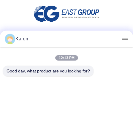
Réseaux sociaux
Karen
12:13 PM
Contact rapide
Good day, what product are you looking for?
Télégramme
+86-18912490312
E-mail
karenyang@wxszzd.com
Adresse
Zone de la pièce 701-702, de la route de No.16 Huayun,
économique et du développement des technologies, Wuxi