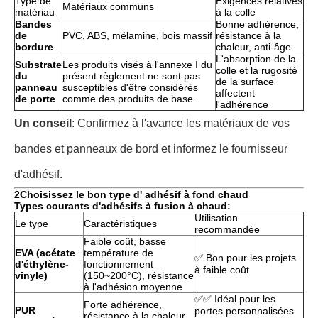
Type de
Exigences relatives
Matériaux communs
matériau
à la colle
Bandes
Bonne adhérence,
de
PVC, ABS, mélamine, bois massif
résistance à la
bordure
chaleur, anti-âge
L'absorption de la
Substrate
Les produits visés à l'annexe I du
colle et la rugosité
du
présent règlement ne sont pas
de la surface
panneau
susceptibles d'être considérés
affectent
de porte
comme des produits de base.
l'adhérence
Un conseil
: Confirmez à l'avance les matériaux de vos
bandes et panneaux de bord et informez le fournisseur
d'adhésif.
2Choisissez le bon type d' adhésif à fond chaud
Types courants d'adhésifs à fusion à chaud:
Utilisation
Le type
Caractéristiques
recommandée
Faible coût, basse
EVA (acétate
température de
✅ Bon pour les projets
d'éthylène-
fonctionnement
à faible coût
vinyle)
(150~200°C), résistance
à l'adhésion moyenne
✅✅ Idéal pour les
Forte adhérence,
PUR
portes personnalisées
résistance à la chaleur