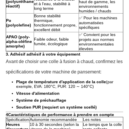
(polyuréthane
haut de gamme, les
et à l'eau, stabilité à
réactif)
environnements
long terme
humides / chauds
Bonne stabilité
✅ Pour les machines
Po
thermique,
automatisées
(polyolefine)
fonctionnement propre,
spécifiques
excellent débit
✅ Convient pour les
APAO (poly-
Faible odeur, faible
projets aux normes
alpha-oléfine
fumée, écologique
environnementales
amorphe)
élevées
3. Adhésif adhésif à votre équipement
Avant de choisir une colle à fusion à chaud, confirmez les
spécifications de votre machine de pansement:
Plage de température d'application de la colle
(par
exemple, EVA: 180°C, PUR: 120 ∼ 140°C)
Vitesse d'alimentation
Système de préchauffage
Soutien PUR (requiert un système scellé)
4Caractéristiques de performance à prendre en compte
Spécification
Autonomie recommandée
Les notes
Heures
10 à 30 secondes (selon la
Le temps que la colle