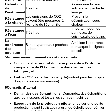
d'ouverture
vitesse de la machine)
reste collante
Définition
Assure une liaison
de
Très haut
solide et empêche le
l'instrument
levage
Les émissions de CO2
Prévenir la
Résistance
doivent être mesurées à
délamination sous
à la chaleur
l'échelle de l'échantillon
chaleur
Important pour les
Résistance
Très haut
panneaux de
à l'eau
cuisine/salle de bains
La
Améliore l'apparence
cohérence
Bandes/panneaux proches
et masque les lignes
des
du bord
de colle
couleurs
5Normes environnementales et de sécurité
Conforme à
Le produit doit être présenté à l'autorité
compétente de l'État membre dans lequel il est
fabriqué.
, etc.
Faible COV, sans formaldéhyde
(surtout pour les projets
d'exportation ou sur mesure)
6Conseils d' achat
Demandez des échantillons
: Demandez des échantillons
aux fournisseurs et testez-les sur vos machines.
Exécution de la production pilote
: effectuer une petite
production avant l'utilisation à grande échelle pour vérifier