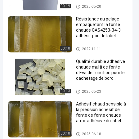
Adhésif chaud de fonte de PS
00:19
2025-05-20
A
Résistance au pelage
empaquetant la fonte
chaude CAS4253-34-3
adhésif pour le label
Adhésif chaud de empaquetag
00:10
2022-11-11
e de fonte
Qualité durable adhésive
chaude multi de fonte
d'Eva de fonction pour le
cachetage de bord
d'habillement
Adhésif chaud de fonte de PS
00:13
2025-05-23
A
Adhésif chaud sensible à
la pression adhésif de
fonte de fonte chaude
auto-adhésive du label
PSA
Adhésif chaud de fonte de PS
00:10
2025-06-18
A